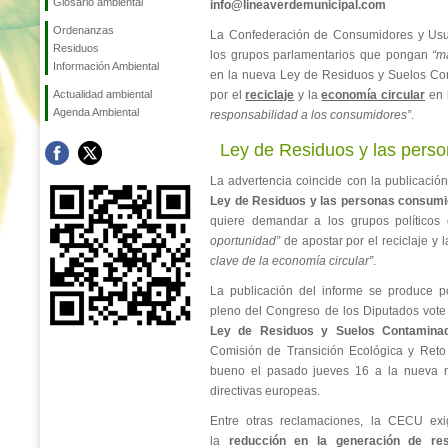
Glosario ambiental
info@lineaverdemunicipal.com
Ordenanzas
La Confederación de Consumidores y Usu
Residuos
los grupos parlamentarios que pongan
“m
Información Ambiental
en la nueva Ley de Residuos y Suelos Co
Actualidad ambiental
por el
reciclaje
y la
economía circular
en 
Agenda Ambiental
responsabilidad a los consumidores”
.
Ley de Residuos y las pers
La advertencia coincide con la publicació
Ley de Residuos y las personas consum
quiere demandar a los grupos político
oportunidad”
de apostar por el reciclaje y l
clave de la economía circular”
.
La publicación del informe se produce p
pleno del Congreso de los Diputados vote
Ley de Residuos y Suelos Contamina
Comisión de Transición Ecológica y Reto 
bueno el pasado jueves 16 a la nueva n
directivas europeas.
Entre otras reclamaciones, la CECU ex
la
reducción en la generación de res