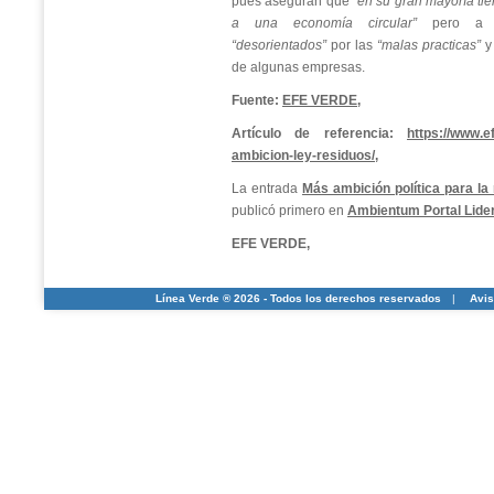
pues aseguran que
“en su gran mayoría tie
a una economía circular”
pero a m
“desorientados”
por las
“malas practicas”
y
de algunas empresas.
Fuente:
EFE VERDE,
Artículo de referencia:
https://www.e
ambicion-ley-residuos/,
La entrada
Más ambición política para l
publicó primero en
Ambientum Portal Lide
EFE VERDE,
Línea Verde ® 2026 - Todos los derechos reservados
|
Avis