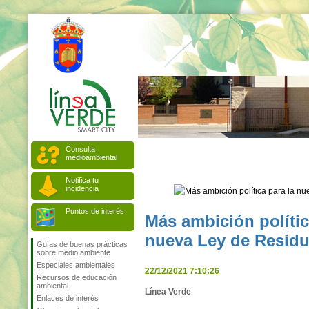
Consulta
medioambiental
Notifica tu
incidencia
Puntos de interés
Más ambición polític
nueva Ley de Resid
Guías de buenas prácticas
sobre medio ambiente
Especiales ambientales
22/12/2021 7:10:26
Recursos de educación
ambiental
Línea Verde
Enlaces de interés