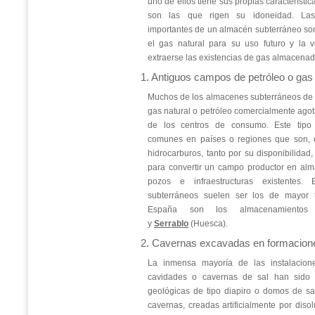
uno de ellos tiene sus propias característi
son las que rigen su idoneidad. Las 
importantes de un almacén subterráneo so
el gas natural para su uso futuro y la 
extraerse las existencias de gas almacenad
1. Antiguos campos de petróleo o gas
Muchos de los almacenes subterráneos de
gas natural o petróleo comercialmente agot
de los centros de consumo. Este tipo
comunes en países o regiones que son, o
hidrocarburos, tanto por su disponibilida
para convertir un campo productor en al
pozos e infraestructuras existentes.
subterráneos suelen ser los de mayor
España son los almacenamient
y
Serrablo
(Huesca).
2. Cavernas excavadas en formacione
La inmensa mayoría de las instalacio
cavidades o cavernas de sal han sido c
geológicas de tipo diapiro o domos de sa
cavernas, creadas artificialmente por diso