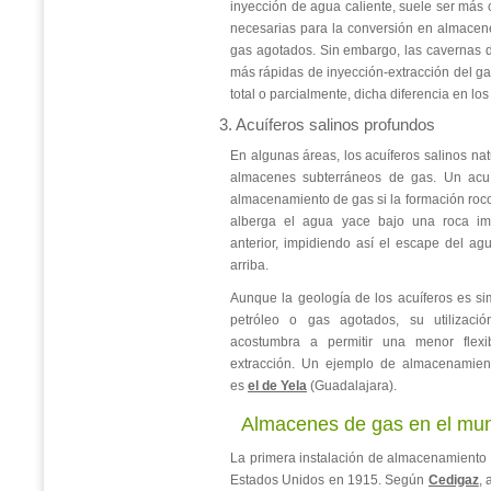
inyección de agua caliente, suele ser más 
necesarias para la conversión en almacen
gas agotados. Sin embargo, las cavernas 
más rápidas de inyección-extracción del ga
total o parcialmente, dicha diferencia en los
3. Acuíferos salinos profundos
En algunas áreas, los acuíferos salinos na
almacenes subterráneos de gas. Un acu
almacenamiento de gas si la formación ro
alberga el agua yace bajo una roca im
anterior, impidiendo así el escape del ag
arriba.
Aunque la geología de los acuíferos es si
petróleo o gas agotados, su utilizac
acostumbra a permitir una menor flexi
extracción. Un ejemplo de almacenamien
es
el de Yela
(Guadalajara).
Almacenes de gas en el mun
La primera instalación de almacenamiento
Estados Unidos en 1915. Según
Cedigaz
, 