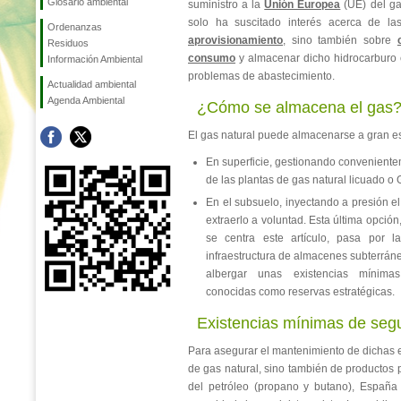
Glosario ambiental
suministro a la
Unión Europea
(UE) del g
solo ha suscitado interés acerca de la
Ordenanzas
aprovisionamiento
, sino también sobre
Residuos
consumo
y almacenar dicho hidrocarburo 
Información Ambiental
problemas de abastecimiento.
Actualidad ambiental
Agenda Ambiental
¿Cómo se almacena el gas
El gas natural puede almacenarse a gran e
En superficie, gestionando conveniente
de las plantas de gas natural licuado o
En el subsuelo, inyectando a presión e
extraerlo a voluntad. Esta última opció
se centra este artículo, pasa por 
infraestructura de almacenes subterrán
albergar unas existencias mínima
conocidas como reservas estratégicas.
Existencias mínimas de seg
Para asegurar el mantenimiento de dichas e
de gas natural, sino también de productos p
del petróleo (propano y butano), España