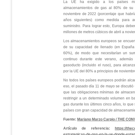
La UE ha exigido a los países mi
almacenamientos de gas al 80% de su 
noviembre de 2022 (porcentaje que habrí
años siguientes) como medida para au
suministro. Para lograr esto, Europa deb
millones de metros cúbicos de abril a novi
Los almacenamientos europeos se encuen
de su capacidad de llenado (en España 
60%), de modo que necesitarían un su
continuo durante este verano, además
gasoducto (incluido el ruso), para alcanza
por la UE del 80% a principios de noviembr
No todos los países europeos podrán alca
eso, el pasado día 11 de mayo se discutió
que las obligaciones mínimas de almace
restringir a un determinado volumen en 
gas durante los últimos cinco años, lo que 
países con gran capacidad de almacenamie
Fuente:
Mariano Marzo Carpio / THE CO
Artículo de referencia:
https://the
estrategicas-de-gas-en-la-ue-donde-estan