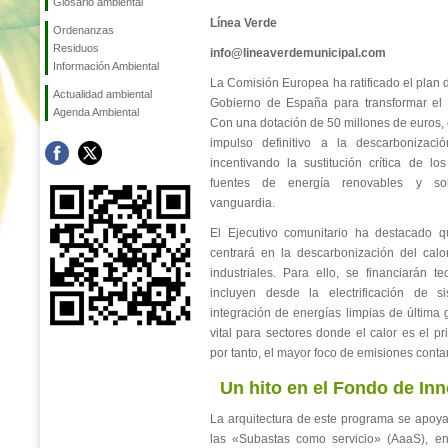
Glosario ambiental
Línea Verde
Ordenanzas
Residuos
info@lineaverdemunicipal.com
Información Ambiental
La Comisión Europea ha ratificado el plan 
Actualidad ambiental
Gobierno de España para transformar el te
Agenda Ambiental
Con una dotación de 50 millones de euros,
impulso definitivo a la descarbonizaci
incentivando la sustitución crítica de lo
fuentes de energía renovables y sol
vanguardia.
El Ejecutivo comunitario ha destacado q
centrará en la descarbonización del calo
industriales. Para ello, se financiarán 
incluyen desde la electrificación de s
integración de energías limpias de última
vital para sectores donde el calor es el pr
por tanto, el mayor foco de emisiones cont
Un hito en el Fondo de In
La arquitectura de este programa se apoy
las «Subastas como servicio» (AaaS), 