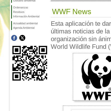
Glosario ambiental
Ordenanzas
WWF News
Residuos
Información Ambiental
Esta aplicación te dar
Actualidad ambiental
Agenda Ambiental
últimas noticias de la
organización sin áni
World Wildlife Fund