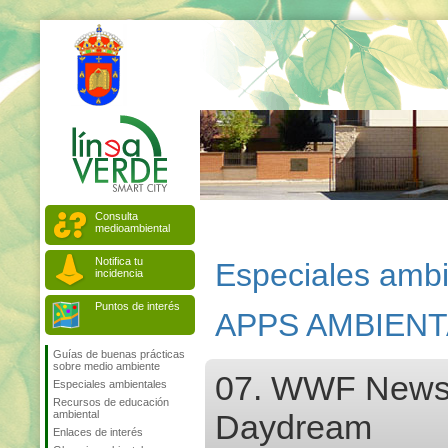
Consulta
medioambiental
Notifica tu
Especiales ambi
incidencia
Puntos de interés
APPS AMBIEN
Guías de buenas prácticas
sobre medio ambiente
07. WWF News 
Especiales ambientales
Recursos de educación
ambiental
Daydream
Enlaces de interés