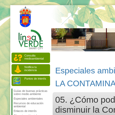
Consulta
medioambiental
Notifica tu
Especiales ambi
incidencia
Puntos de interés
LA CONTAMINA
Guías de buenas prácticas
sobre medio ambiente
05. ¿Cómo pod
Especiales ambientales
Recursos de educación
ambiental
disminuir la C
Enlaces de interés