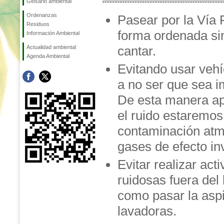
Glosario ambiental
Ordenanzas
Pasear por la Vía 
Residuos
forma ordenada sin
Información Ambiental
cantar.
Actualidad ambiental
Agenda Ambiental
Evitando usar veh
a no ser que sea i
De esta manera ap
el ruido estaremos
contaminación atm
gases de efecto in
Evitar realizar act
ruidosas fuera del 
como pasar la asp
lavadoras.