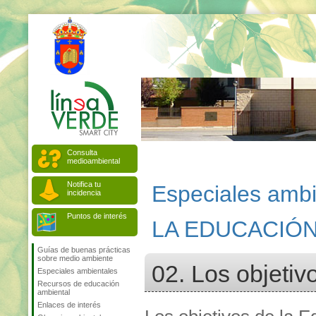
Consulta
medioambiental
Notifica tu
Especiales ambi
incidencia
Puntos de interés
LA EDUCACIÓN
Guías de buenas prácticas
sobre medio ambiente
02. Los objetiv
Especiales ambientales
Recursos de educación
ambiental
Enlaces de interés