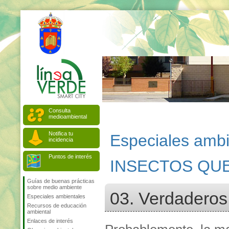
Consulta
medioambiental
Notifica tu
Especiales ambi
incidencia
Puntos de interés
INSECTOS QUE
Guías de buenas prácticas
sobre medio ambiente
03. Verdaderos 
Especiales ambientales
Recursos de educación
ambiental
Enlaces de interés